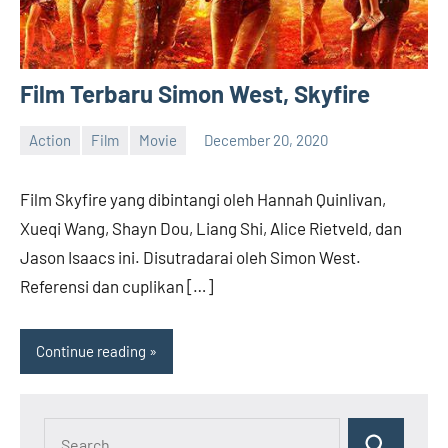
Film Terbaru Simon West, Skyfire
Action
Film
Movie
December 20, 2020
admin
No
comments
Film Skyfire yang dibintangi oleh Hannah Quinlivan,
Xueqi Wang, Shayn Dou, Liang Shi, Alice Rietveld, dan
Jason Isaacs ini. Disutradarai oleh Simon West.
Referensi dan cuplikan […]
Continue reading