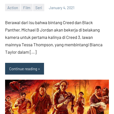
Action
Film
Seri
January 4, 2021
admin
No
comments
Berawal dari isu bahwa bintang Creed dan Black
Panther, Michael B Jordan akan bekerja di belakang
kamera untuk pertama kalinya di Creed 3, lawan
mainnya Tessa Thompson, yang membintangi Bianca
Taylor dalam […]
Continue reading